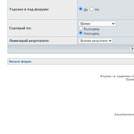
Търсене в под форуми:
Да
Не
Сортирай по:
Възходящ
Низходящ
Лимитирай резултатите:
Начало форум
Форума се задвижва о
Прев
Advertisemen