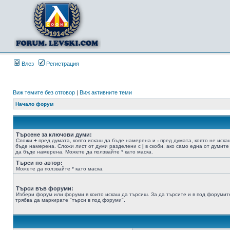
Влез
Регистрация
Виж темите без отговор
|
Виж активните теми
Начало форум
Търсене за ключови думи:
Сложи
+
пред думата, която искаш да бъде намерена и
-
пред думата, която не иска
бъде намерена. Сложи лист от думи разделени с
|
в скоби, ако само една от думите
да бъде намерена. Можете да ползвайте * като маска.
Търси по автор:
Можете да ползвайте * като маска.
Търси във форуми:
Избери форум или форуми в които искаш да търсиш. За да търсите и в под форумит
трябва да маркирате "търси в под форуми".