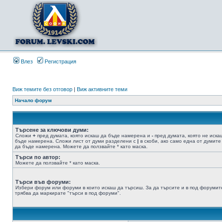
Влез
Регистрация
Виж темите без отговор
|
Виж активните теми
Начало форум
Търсене за ключови думи:
Сложи
+
пред думата, която искаш да бъде намерена и
-
пред думата, която не иска
бъде намерена. Сложи лист от думи разделени с
|
в скоби, ако само една от думите
да бъде намерена. Можете да ползвайте * като маска.
Търси по автор:
Можете да ползвайте * като маска.
Търси във форуми:
Избери форум или форуми в които искаш да търсиш. За да търсите и в под форумит
трябва да маркирате "търси в под форуми".