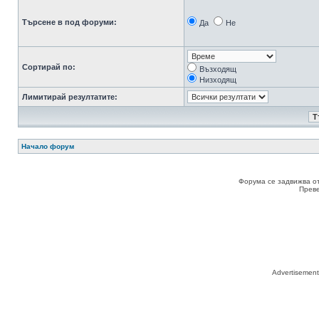
Търсене в под форуми:
Да
Не
Сортирай по:
Възходящ
Низходящ
Лимитирай резултатите:
Начало форум
Форума се задвижва о
Прев
Advertisemen