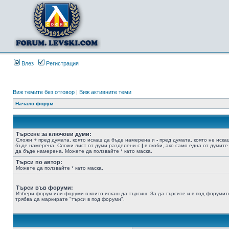
Влез
Регистрация
Виж темите без отговор
|
Виж активните теми
Начало форум
Търсене за ключови думи:
Сложи
+
пред думата, която искаш да бъде намерена и
-
пред думата, която не иска
бъде намерена. Сложи лист от думи разделени с
|
в скоби, ако само една от думите
да бъде намерена. Можете да ползвайте * като маска.
Търси по автор:
Можете да ползвайте * като маска.
Търси във форуми:
Избери форум или форуми в които искаш да търсиш. За да търсите и в под форумит
трябва да маркирате "търси в под форуми".