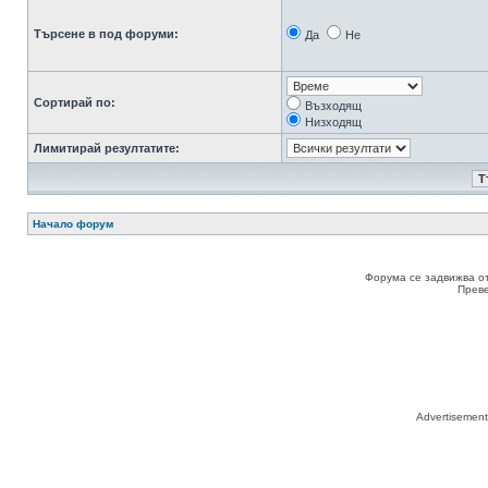
Търсене в под форуми:
Да
Не
Сортирай по:
Възходящ
Низходящ
Лимитирай резултатите:
Начало форум
Форума се задвижва о
Прев
Advertisemen