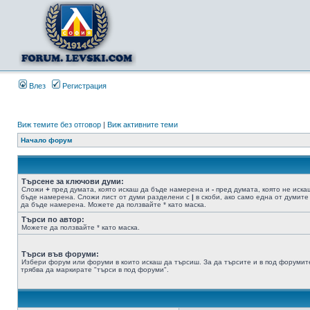
Влез
Регистрация
Виж темите без отговор
|
Виж активните теми
Начало форум
Търсене за ключови думи:
Сложи
+
пред думата, която искаш да бъде намерена и
-
пред думата, която не иска
бъде намерена. Сложи лист от думи разделени с
|
в скоби, ако само една от думите
да бъде намерена. Можете да ползвайте * като маска.
Търси по автор:
Можете да ползвайте * като маска.
Търси във форуми:
Избери форум или форуми в които искаш да търсиш. За да търсите и в под форумит
трябва да маркирате "търси в под форуми".