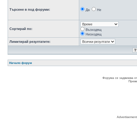
Търсене в под форуми:
Да
Не
Сортирай по:
Възходящ
Низходящ
Лимитирай резултатите:
Начало форум
Форума се задвижва о
Прев
Advertisemen