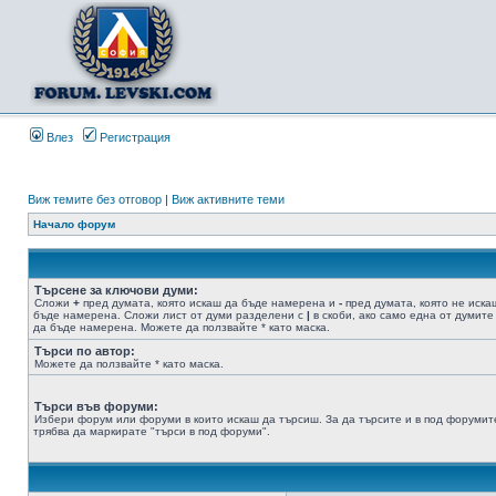
Влез
Регистрация
Виж темите без отговор
|
Виж активните теми
Начало форум
Търсене за ключови думи:
Сложи
+
пред думата, която искаш да бъде намерена и
-
пред думата, която не иска
бъде намерена. Сложи лист от думи разделени с
|
в скоби, ако само една от думите
да бъде намерена. Можете да ползвайте * като маска.
Търси по автор:
Можете да ползвайте * като маска.
Търси във форуми:
Избери форум или форуми в които искаш да търсиш. За да търсите и в под форумит
трябва да маркирате "търси в под форуми".