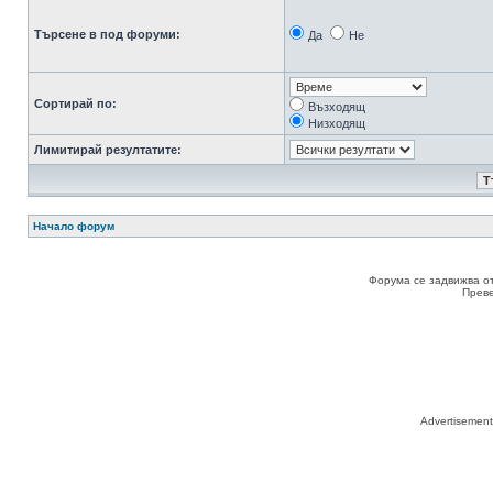
Търсене в под форуми:
Да
Не
Сортирай по:
Възходящ
Низходящ
Лимитирай резултатите:
Начало форум
Форума се задвижва о
Прев
Advertisemen