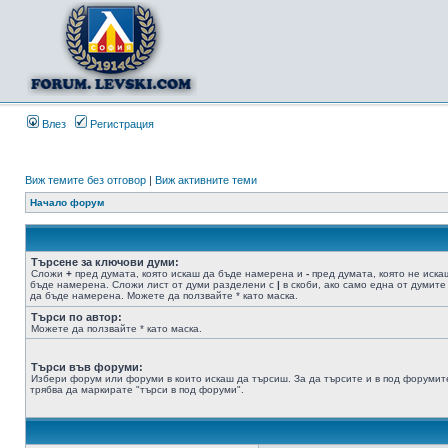
Влез
Регистрация
Виж темите без отговор
|
Виж активните теми
Начало форум
Търсене за ключови думи:
Сложи
+
пред думата, която искаш да бъде намерена и
-
пред думата, която не иска
бъде намерена. Сложи лист от думи разделени с
|
в скоби, ако само една от думите
да бъде намерена. Можете да ползвайте * като маска.
Търси по автор:
Можете да ползвайте * като маска.
Търси във форуми:
Избери форум или форуми в които искаш да търсиш. За да търсите и в под форумит
трябва да маркирате "търси в под форуми".