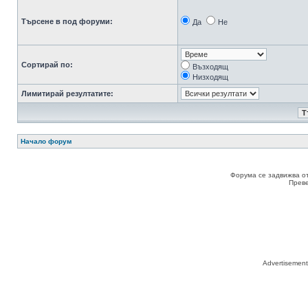
Търсене в под форуми:
Да
Не
Сортирай по:
Възходящ
Низходящ
Лимитирай резултатите:
Начало форум
Форума се задвижва о
Прев
Advertisemen