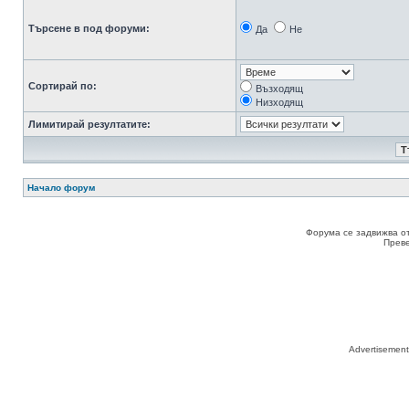
Търсене в под форуми:
Да
Не
Сортирай по:
Възходящ
Низходящ
Лимитирай резултатите:
Начало форум
Форума се задвижва о
Прев
Advertisemen