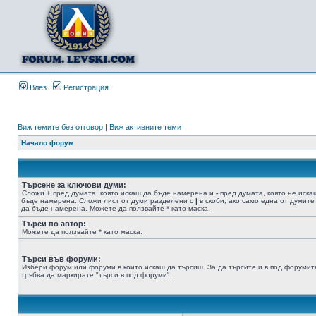
Влез
Регистрация
Виж темите без отговор
|
Виж активните теми
Начало форум
Търсене за ключови думи:
Сложи
+
пред думата, която искаш да бъде намерена и
-
пред думата, която не иска
бъде намерена. Сложи лист от думи разделени с
|
в скоби, ако само една от думите
да бъде намерена. Можете да ползвайте * като маска.
Търси по автор:
Можете да ползвайте * като маска.
Търси във форуми:
Избери форум или форуми в които искаш да търсиш. За да търсите и в под форумит
трябва да маркирате "търси в под форуми".