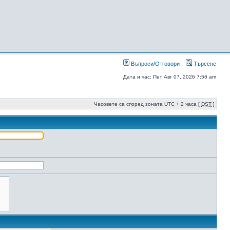
Въпроси/Отговори
Търсене
Дата и час: Пет Авг 07, 2026 7:56 am
Часовете са според зоната UTC + 2 часа [
DST
]