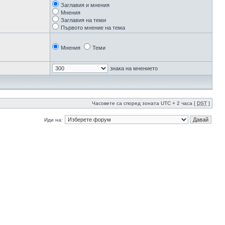
Заглавия и мнения
Мнения
Заглавия на теми
Първото мнение на тема
Мнения
Теми
знака на мнението
Часовете са според зоната UTC + 2 часа [
DST
]
Иди на: