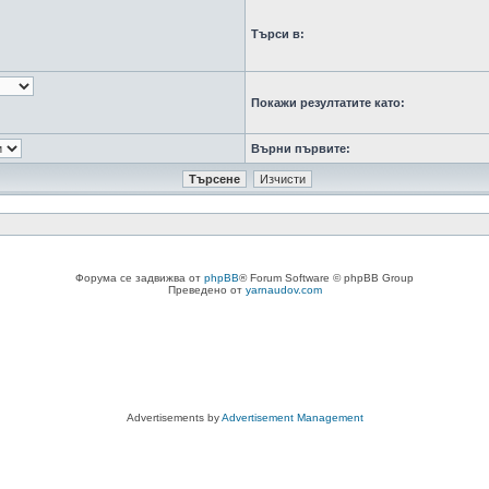
Търси в:
Покажи резултатите като:
Върни първите:
Форума се задвижва от
phpBB
® Forum Software © phpBB Group
Преведено от
yarnaudov.com
Advertisements by
Advertisement Management