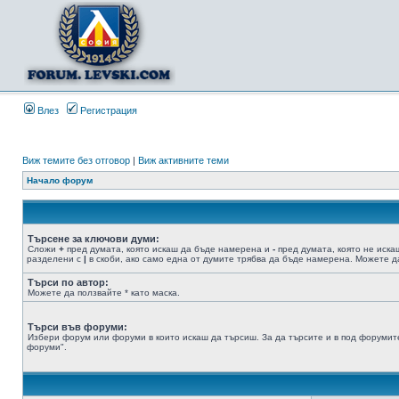
Влез
Регистрация
Виж темите без отговор
|
Виж активните теми
Начало форум
Търсене за ключови думи:
Сложи
+
пред думата, която искаш да бъде намерена и
-
пред думата, която не иска
разделени с
|
в скоби, ако само една от думите трябва да бъде намерена. Можете да
Търси по автор:
Можете да ползвайте * като маска.
Търси във форуми:
Избери форум или форуми в които искаш да търсиш. За да търсите и в под форумите
форуми".