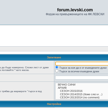
forum.levski.com
Форум на привържениците на ФК ЛЕВСКИ
Запитване
ш да бъде намерена. Сложи лист от думи
Търси за коя да е от въведените думи
 ползвайте * като маска.
Търси за всички въведени думи
 трябва да маркирате "търси в под
Настройки