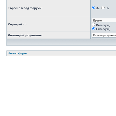
Търсене в под форуми:
Да
Не
Сортирай по:
Възходящ
Низходящ
Лимитирай резултатите:
Начало форум