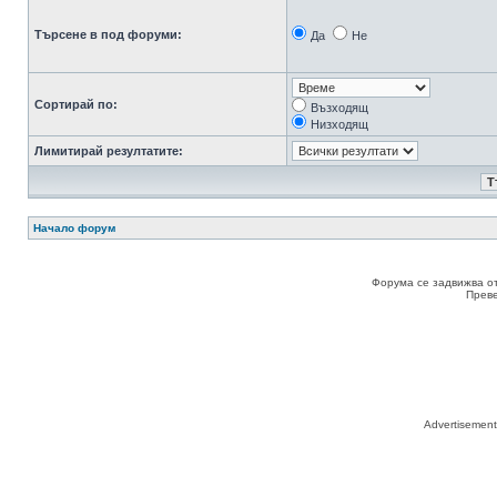
Търсене в под форуми:
Да
Не
Сортирай по:
Възходящ
Низходящ
Лимитирай резултатите:
Начало форум
Форума се задвижва о
Прев
Advertisemen