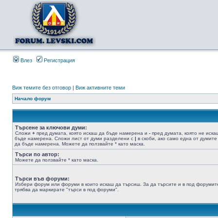
Влез
Регистрация
Виж темите без отговор
|
Виж активните теми
Начало форум
Търсене за ключови думи:
Сложи
+
пред думата, която искаш да бъде намерена и
-
пред думата, която не иска
бъде намерена. Сложи лист от думи разделени с
|
в скоби, ако само една от думите
да бъде намерена. Можете да ползвайте * като маска.
Търси по автор:
Можете да ползвайте * като маска.
Търси във форуми:
Избери форум или форуми в които искаш да търсиш. За да търсите и в под форумит
трябва да маркирате "търси в под форуми".