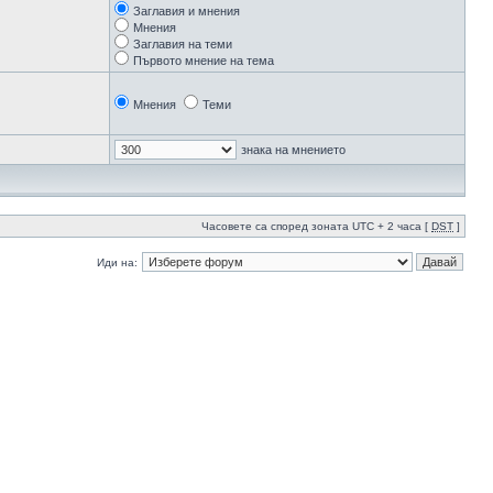
Заглавия и мнения
Мнения
Заглавия на теми
Първото мнение на тема
Мнения
Теми
знака на мнението
Часовете са според зоната UTC + 2 часа [
DST
]
Иди на: