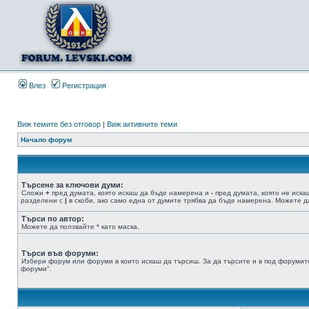
Влез
Регистрация
Виж темите без отговор
|
Виж активните теми
Начало форум
Търсене за ключови думи:
Сложи
+
пред думата, която искаш да бъде намерена и
-
пред думата, която не иска
разделени с
|
в скоби, ако само една от думите трябва да бъде намерена. Можете да
Търси по автор:
Можете да ползвайте * като маска.
Търси във форуми:
Избери форум или форуми в които искаш да търсиш. За да търсите и в под форумите
форуми".