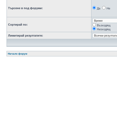
Търсене в под форуми:
Да
Не
Сортирай по:
Възходящ
Низходящ
Лимитирай резултатите:
Начало форум