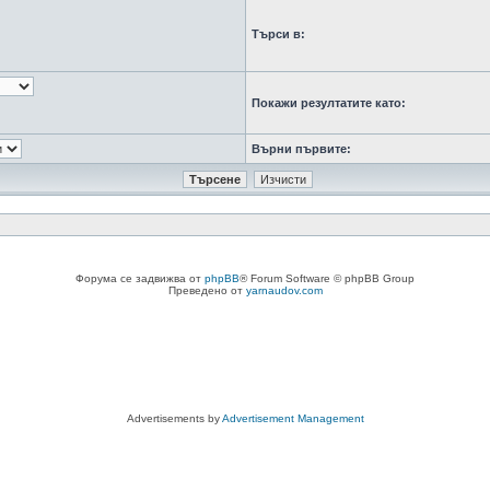
Търси в:
Покажи резултатите като:
Върни първите:
Форума се задвижва от
phpBB
® Forum Software © phpBB Group
Преведено от
yarnaudov.com
Advertisements by
Advertisement Management