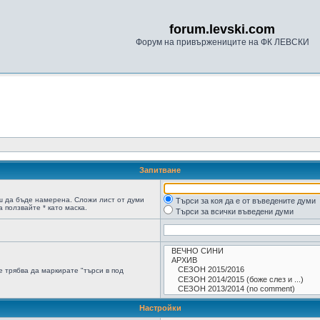
forum.levski.com
Форум на привържениците на ФК ЛЕВСКИ
Запитване
ш да бъде намерена. Сложи лист от думи
Търси за коя да е от въведените думи
 ползвайте * като маска.
Търси за всички въведени думи
 трябва да маркирате "търси в под
Настройки