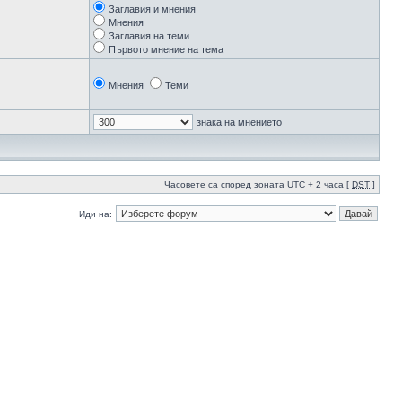
Заглавия и мнения
Мнения
Заглавия на теми
Първото мнение на тема
Мнения
Теми
знака на мнението
Часовете са според зоната UTC + 2 часа [
DST
]
Иди на: