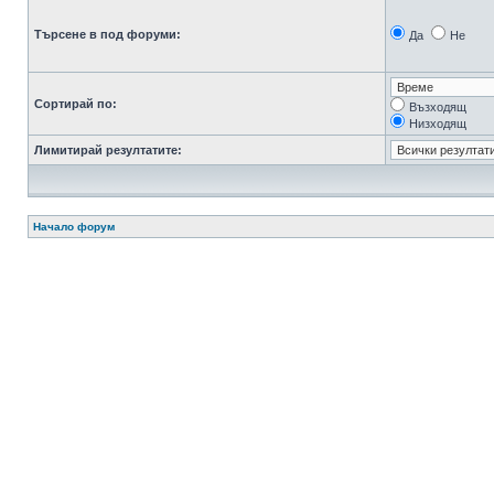
Търсене в под форуми:
Да
Не
Сортирай по:
Възходящ
Низходящ
Лимитирай резултатите:
Начало форум