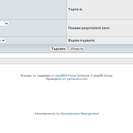
Търси в:
Покажи резултатите като:
Върни първите:
Форума се задвижва от
phpBB
® Forum Software © phpBB Group
Преведено от
yarnaudov.com
Advertisements by
Advertisement Management