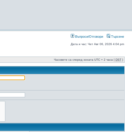
Въпроси/Отговори
Търсене
Дата и час: Чет Авг 06, 2026 4:04 pm
Часовете са според зоната UTC + 2 часа [
DST
]