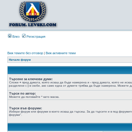
Влез
Регистрация
Виж темите без отговор
|
Виж активните теми
Начало форум
Търсене за ключови думи:
Сложи
+
пред думата, която искаш да бъде намерена и
-
пред думата, която не иска
разделени с
|
в скоби, ако само една от думите трябва да бъде намерена. Можете да
Търси по автор:
Можете да ползвайте * като маска.
Търси във форуми:
Избери форум или форуми в които искаш да търсиш. За да търсите и в под форумите
форуми".