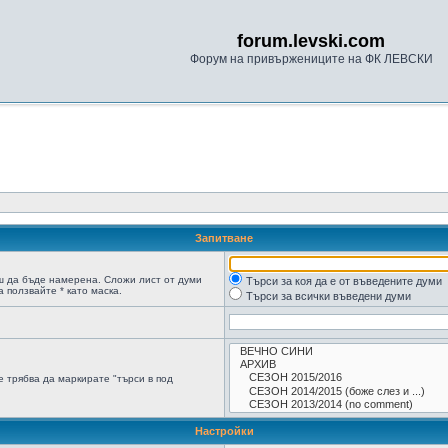
forum.levski.com
Форум на привържениците на ФК ЛЕВСКИ
Запитване
ш да бъде намерена. Сложи лист от думи
Търси за коя да е от въведените думи
 ползвайте * като маска.
Търси за всички въведени думи
 трябва да маркирате "търси в под
Настройки