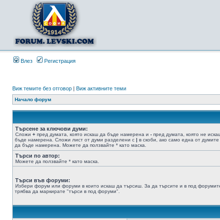
Влез
Регистрация
Виж темите без отговор
|
Виж активните теми
Начало форум
Търсене за ключови думи:
Сложи
+
пред думата, която искаш да бъде намерена и
-
пред думата, която не иска
бъде намерена. Сложи лист от думи разделени с
|
в скоби, ако само една от думите
да бъде намерена. Можете да ползвайте * като маска.
Търси по автор:
Можете да ползвайте * като маска.
Търси във форуми:
Избери форум или форуми в които искаш да търсиш. За да търсите и в под форумит
трябва да маркирате "търси в под форуми".