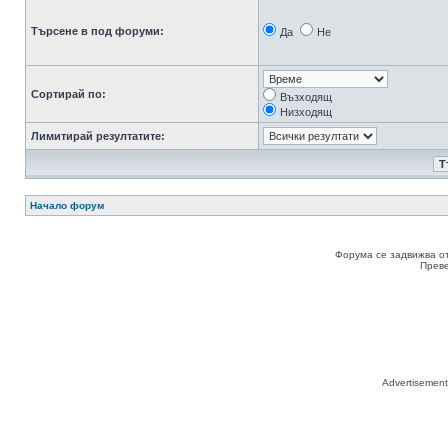
Търсене в под форуми:
Да
Не
Сортирай по:
Възходящ
Низходящ
Лимитирай резултатите:
Начало форум
Форума се задвижва о
Прев
Advertisemen