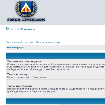
Влез
Регистрация
Виж темите без отговор
|
Виж активните теми
Начало форум
Търсене за ключови думи:
Сложи
+
пред думата, която искаш да бъде намерена и
-
пред думата, която не иска
бъде намерена. Сложи лист от думи разделени с
|
в скоби, ако само една от думите
да бъде намерена. Можете да ползвайте * като маска.
Търси по автор:
Можете да ползвайте * като маска.
Търси във форуми:
Избери форум или форуми в които искаш да търсиш. За да търсите и в под форумит
трябва да маркирате "търси в под форуми".