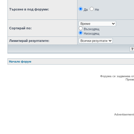
Търсене в под форуми:
Да
Не
Сортирай по:
Възходящ
Низходящ
Лимитирай резултатите:
Начало форум
Форума се задвижва о
Прев
Advertisemen