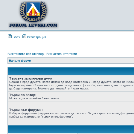
Влез
Регистрация
Виж темите без отговор
|
Виж активните теми
Начало форум
Търсене за ключови думи:
Сложи
+
пред думата, която искаш да бъде намерена и
-
пред думата, която не иска
бъде намерена. Сложи лист от думи разделени с
|
в скоби, ако само една от думите
да бъде намерена. Можете да ползвайте * като маска.
Търси по автор:
Можете да ползвайте * като маска.
Търси във форуми:
Избери форум или форуми в които искаш да търсиш. За да търсите и в под форумит
трябва да маркирате "търси в под форуми".