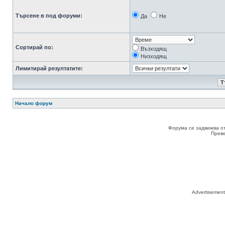
Търсене в под форуми:
Да
Не
Сортирай по:
Възходящ
Низходящ
Лимитирай резултатите:
Начало форум
Форума се задвижва о
Прев
Advertisemen