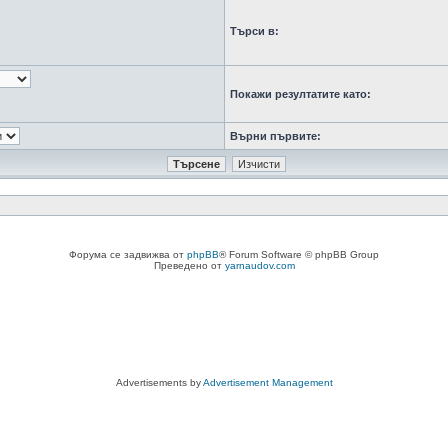
Търси в:
Покажи резултатите като:
Върни първите:
Форума се задвижва от
phpBB
® Forum Software © phpBB Group
Преведено от
yarnaudov.com
Advertisements by
Advertisement Management