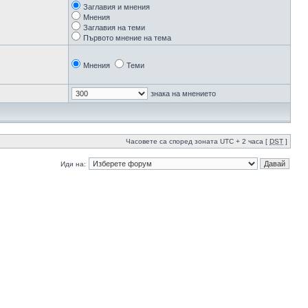
Заглавия и мнения
Мнения
Заглавия на теми
Първото мнение на тема
Мнения
Теми
знака на мнението
Часовете са според зоната UTC + 2 часа [
DST
]
Иди на: