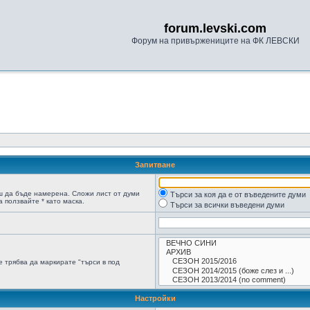
forum.levski.com
Форум на привържениците на ФК ЛЕВСКИ
Запитване
ш да бъде намерена. Сложи лист от думи
Търси за коя да е от въведените думи
 ползвайте * като маска.
Търси за всички въведени думи
 трябва да маркирате "търси в под
Настройки