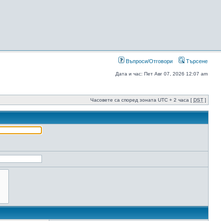
Въпроси/Отговори
Търсене
Дата и час: Пет Авг 07, 2026 12:07 am
Часовете са според зоната UTC + 2 часа [
DST
]