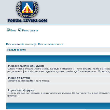
Влез
Регистрация
Виж темите без отговор
|
Виж активните теми
Начало форум
Търсене за ключови думи:
Сложи
+
пред думата, която искаш да бъде намерена и
-
пред думата, която не иска
разделени с
|
в скоби, ако само една от думите трябва да бъде намерена. Можете да
Търси по автор:
Можете да ползвайте * като маска.
Търси във форуми:
Избери форум или форуми в които искаш да търсиш. За да търсите и в под форумите
форуми".