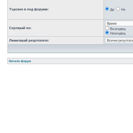
Търсене в под форуми:
Да
Не
Сортирай по:
Възходящ
Низходящ
Лимитирай резултатите:
Начало форум