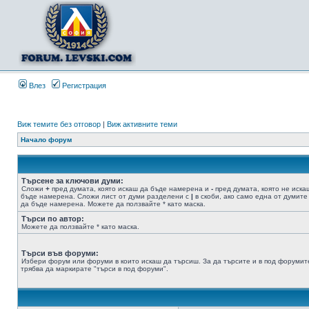
Влез
Регистрация
Виж темите без отговор
|
Виж активните теми
Начало форум
Търсене за ключови думи:
Сложи
+
пред думата, която искаш да бъде намерена и
-
пред думата, която не иска
бъде намерена. Сложи лист от думи разделени с
|
в скоби, ако само една от думите
да бъде намерена. Можете да ползвайте * като маска.
Търси по автор:
Можете да ползвайте * като маска.
Търси във форуми:
Избери форум или форуми в които искаш да търсиш. За да търсите и в под форумит
трябва да маркирате "търси в под форуми".