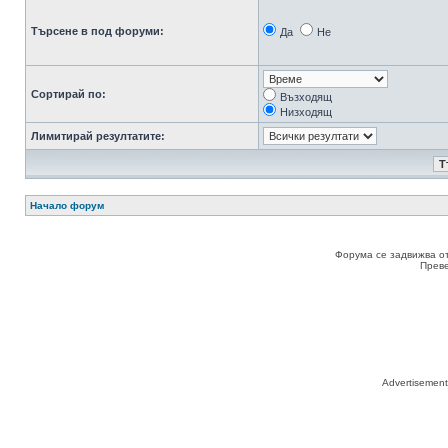
Търсене в под форуми:
Да
Не
Сортирай по:
Възходящ
Низходящ
Лимитирай резултатите:
Начало форум
Форума се задвижва о
Прев
Advertisemen