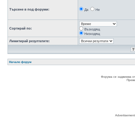
Търсене в под форуми:
Да
Не
Сортирай по:
Възходящ
Низходящ
Лимитирай резултатите:
Начало форум
Форума се задвижва о
Прев
Advertisemen