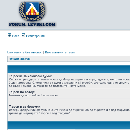
Влез
Регистрация
Виж темите без отговор
|
Виж активните теми
Начало форум
Търсене за ключови думи:
Сложи
+
пред думата, която искаш да бъде намерена и
-
пред думата, която не иска
бъде намерена. Сложи лист от думи разделени с
|
в скоби, ако само една от думите
да бъде намерена. Можете да ползвайте * като маска.
Търси по автор:
Можете да ползвайте * като маска.
Търси във форуми:
Избери форум или форуми в които искаш да търсиш. За да търсите и в под форумит
трябва да маркирате "търси в под форуми".