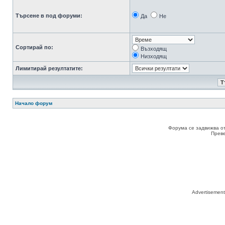
Търсене в под форуми:
Да
Не
Сортирай по:
Възходящ
Низходящ
Лимитирай резултатите:
Начало форум
Форума се задвижва о
Прев
Advertisemen