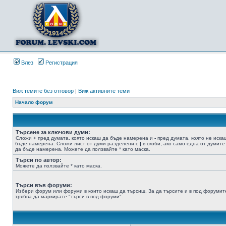
Влез
Регистрация
Виж темите без отговор
|
Виж активните теми
Начало форум
Търсене за ключови думи:
Сложи
+
пред думата, която искаш да бъде намерена и
-
пред думата, която не иска
бъде намерена. Сложи лист от думи разделени с
|
в скоби, ако само една от думите
да бъде намерена. Можете да ползвайте * като маска.
Търси по автор:
Можете да ползвайте * като маска.
Търси във форуми:
Избери форум или форуми в които искаш да търсиш. За да търсите и в под форумит
трябва да маркирате "търси в под форуми".