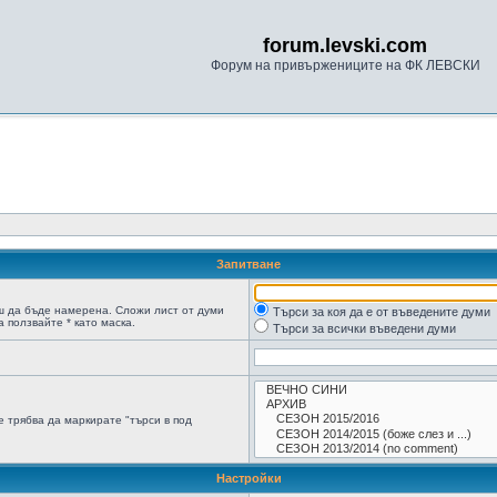
forum.levski.com
Форум на привържениците на ФК ЛЕВСКИ
Запитване
ш да бъде намерена. Сложи лист от думи
Търси за коя да е от въведените думи
 ползвайте * като маска.
Търси за всички въведени думи
 трябва да маркирате "търси в под
Настройки