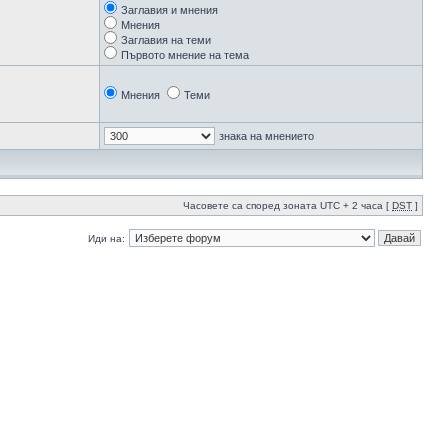
Заглавия и мнения
Мнения
Заглавия на теми
Първото мнение на тема
Мнения
Теми
знака на мнението
Часовете са според зоната UTC + 2 часа [
DST
]
Иди на: