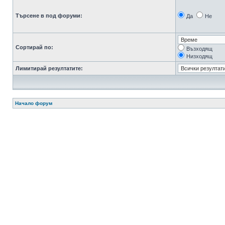
Търсене в под форуми:
Да
Не
Сортирай по:
Възходящ
Низходящ
Лимитирай резултатите:
Начало форум