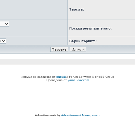
Търси в:
Покажи резултатите като:
Върни първите:
Форума се задвижва от
phpBB
® Forum Software © phpBB Group
Преведено от
yarnaudov.com
Advertisements by
Advertisement Management