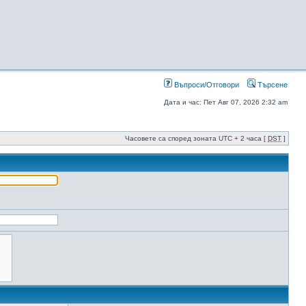
Въпроси/Отговори
Търсене
Дата и час: Пет Авг 07, 2026 2:32 am
Часовете са според зоната UTC + 2 часа [
DST
]