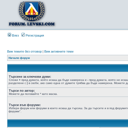
Влез
Регистрация
Виж темите без отговор
|
Виж активните теми
Начало форум
Търсене за ключови думи:
Сложи
+
пред думата, която искаш да бъде намерена и
-
пред думата, която не иска
разделени с
|
в скоби, ако само една от думите трябва да бъде намерена. Можете да
Търси по автор:
Можете да ползвайте * като маска.
Търси във форуми:
Избери форум или форуми в които искаш да търсиш. За да търсите и в под форумите
форуми".