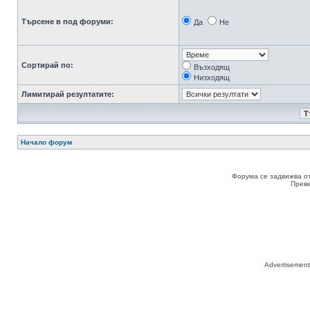
Търсене в под форуми:
Да
Не
Сортирай по:
Възходящ
Низходящ
Лимитирай резултатите:
Начало форум
Форума се задвижва о
Прев
Advertisemen