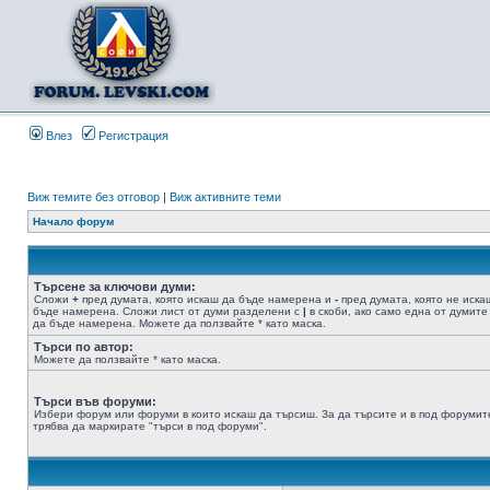
Влез
Регистрация
Виж темите без отговор
|
Виж активните теми
Начало форум
Търсене за ключови думи:
Сложи
+
пред думата, която искаш да бъде намерена и
-
пред думата, която не иска
бъде намерена. Сложи лист от думи разделени с
|
в скоби, ако само една от думите
да бъде намерена. Можете да ползвайте * като маска.
Търси по автор:
Можете да ползвайте * като маска.
Търси във форуми:
Избери форум или форуми в които искаш да търсиш. За да търсите и в под форумит
трябва да маркирате "търси в под форуми".