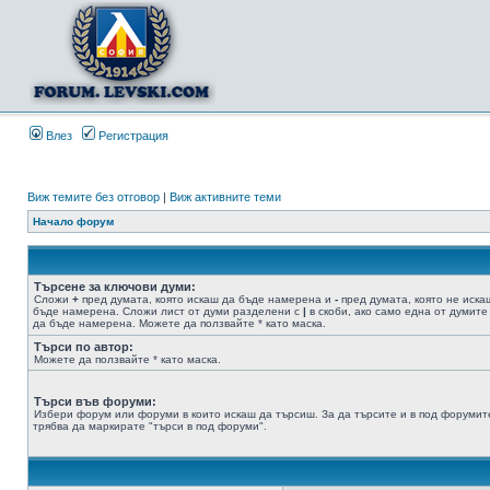
Влез
Регистрация
Виж темите без отговор
|
Виж активните теми
Начало форум
Търсене за ключови думи:
Сложи
+
пред думата, която искаш да бъде намерена и
-
пред думата, която не иска
бъде намерена. Сложи лист от думи разделени с
|
в скоби, ако само една от думите
да бъде намерена. Можете да ползвайте * като маска.
Търси по автор:
Можете да ползвайте * като маска.
Търси във форуми:
Избери форум или форуми в които искаш да търсиш. За да търсите и в под форумит
трябва да маркирате "търси в под форуми".