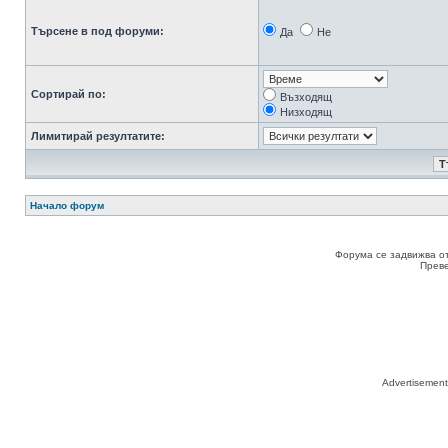
Търсене в под форуми:
Да
Не
Сортирай по:
Възходящ
Низходящ
Лимитирай резултатите:
Начало форум
Форума се задвижва о
Прев
Advertisemen