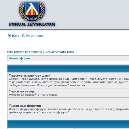
Влез
Регистрация
Виж темите без отговор
|
Виж активните теми
Начало форум
Търсене за ключови думи:
Сложи
+
пред думата, която искаш да бъде намерена и
-
пред думата, която не иска
бъде намерена. Сложи лист от думи разделени с
|
в скоби, ако само една от думите
да бъде намерена. Можете да ползвайте * като маска.
Търси по автор:
Можете да ползвайте * като маска.
Търси във форуми:
Избери форум или форуми в които искаш да търсиш. За да търсите и в под форумит
трябва да маркирате "търси в под форуми".