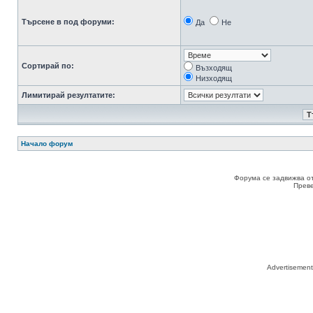
Търсене в под форуми:
Да
Не
Сортирай по:
Възходящ
Низходящ
Лимитирай резултатите:
Начало форум
Форума се задвижва о
Прев
Advertisemen