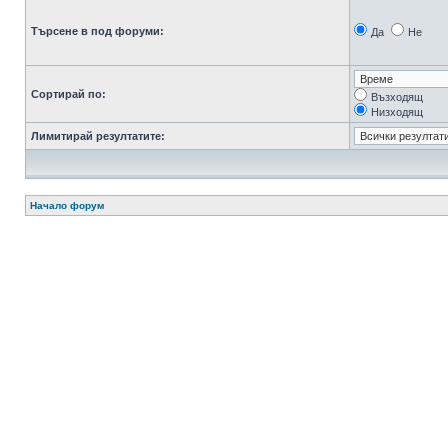
Търсене в под форуми:
Да
Не
Сортирай по:
Възходящ
Низходящ
Лимитирай резултатите:
Начало форум