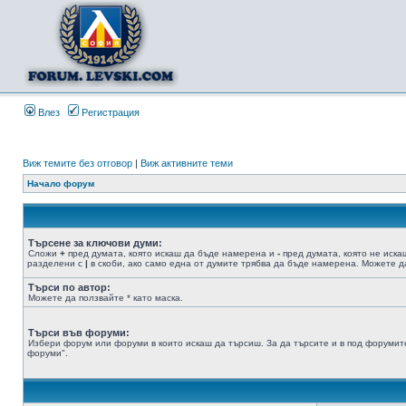
Влез
Регистрация
Виж темите без отговор
|
Виж активните теми
Начало форум
Търсене за ключови думи:
Сложи
+
пред думата, която искаш да бъде намерена и
-
пред думата, която не иска
разделени с
|
в скоби, ако само една от думите трябва да бъде намерена. Можете да
Търси по автор:
Можете да ползвайте * като маска.
Търси във форуми:
Избери форум или форуми в които искаш да търсиш. За да търсите и в под форумите
форуми".