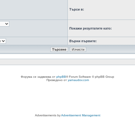
Търси в:
Покажи резултатите като:
Върни първите:
Форума се задвижва от
phpBB
® Forum Software © phpBB Group
Преведено от
yarnaudov.com
Advertisements by
Advertisement Management