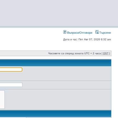
Въпроси/Отговори
Търсене
Дата и час: Пет Авг 07, 2026 6:32 am
Часовете са според зоната UTC + 2 часа [
DST
]