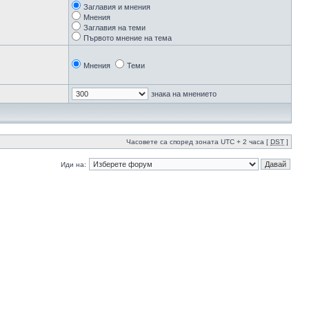
Заглавия и мнения
Мнения
Заглавия на теми
Първото мнение на тема
Мнения
Теми
знака на мнението
Часовете са според зоната UTC + 2 часа [
DST
]
Иди на: