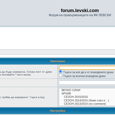
forum.levski.com
Форум на привържениците на ФК ЛЕВСКИ
Запитване
ш да бъде намерена. Сложи лист от думи
Търси за коя да е от въведените думи
 ползвайте * като маска.
Търси за всички въведени думи
 трябва да маркирате "търси в под
Настройки