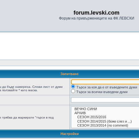
forum.levski.com
Форум на привържениците на ФК ЛЕВСКИ
Запитване
ш да бъде намерена. Сложи лист от думи
Търси за коя да е от въведените думи
 ползвайте * като маска.
Търси за всички въведени думи
 трябва да маркирате "търси в под
Настройки