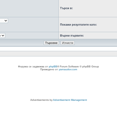
Търси в:
Покажи резултатите като:
Върни първите:
Форума се задвижва от
phpBB
® Forum Software © phpBB Group
Преведено от
yarnaudov.com
Advertisements by
Advertisement Management