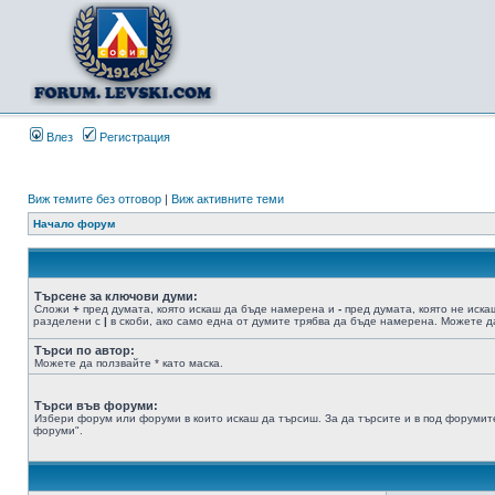
Влез
Регистрация
Виж темите без отговор
|
Виж активните теми
Начало форум
Търсене за ключови думи:
Сложи
+
пред думата, която искаш да бъде намерена и
-
пред думата, която не иска
разделени с
|
в скоби, ако само една от думите трябва да бъде намерена. Можете да
Търси по автор:
Можете да ползвайте * като маска.
Търси във форуми:
Избери форум или форуми в които искаш да търсиш. За да търсите и в под форумите
форуми".