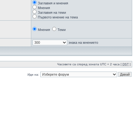
Заглавия и мнения
Мнения
Заглавия на теми
Първото мнение на тема
Мнения
Теми
знака на мнението
Часовете са според зоната UTC + 2 часа [
DST
]
Иди на: