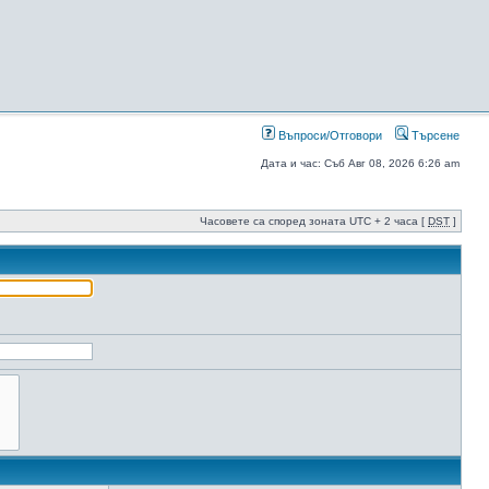
Въпроси/Отговори
Търсене
Дата и час: Съб Авг 08, 2026 6:26 am
Часовете са според зоната UTC + 2 часа [
DST
]