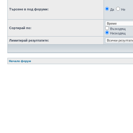
Търсене в под форуми:
Да
Не
Сортирай по:
Възходящ
Низходящ
Лимитирай резултатите:
Начало форум