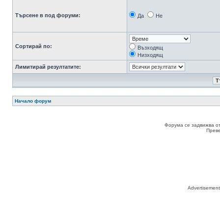
Търсене в под форуми:
Да
Не
Сортирай по:
Възходящ
Низходящ
Лимитирай резултатите:
Начало форум
Форума се задвижва о
Прев
Advertisemen