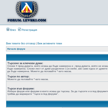
Влез
Регистрация
Виж темите без отговор
|
Виж активните теми
Начало форум
Търсене за ключови думи:
Сложи
+
пред думата, която искаш да бъде намерена и
-
пред думата, която не иска
бъде намерена. Сложи лист от думи разделени с
|
в скоби, ако само една от думите
да бъде намерена. Можете да ползвайте * като маска.
Търси по автор:
Можете да ползвайте * като маска.
Търси във форуми:
Избери форум или форуми в които искаш да търсиш. За да търсите и в под форумит
трябва да маркирате "търси в под форуми".