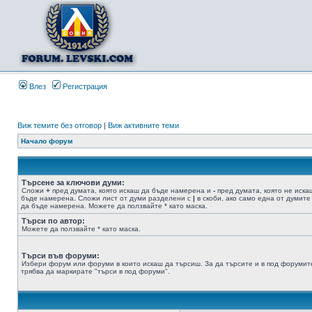
Влез
Регистрация
Виж темите без отговор
|
Виж активните теми
Начало форум
Търсене за ключови думи:
Сложи
+
пред думата, която искаш да бъде намерена и
-
пред думата, която не иска
бъде намерена. Сложи лист от думи разделени с
|
в скоби, ако само една от думите
да бъде намерена. Можете да ползвайте * като маска.
Търси по автор:
Можете да ползвайте * като маска.
Търси във форуми:
Избери форум или форуми в които искаш да търсиш. За да търсите и в под форумит
трябва да маркирате "търси в под форуми".