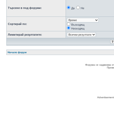
Търсене в под форуми:
Да
Не
Сортирай по:
Възходящ
Низходящ
Лимитирай резултатите:
Начало форум
Форума се задвижва о
Прев
Advertisemen