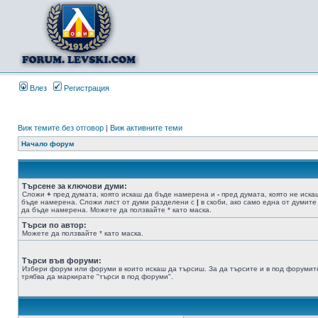
Влез
Регистрация
Виж темите без отговор
|
Виж активните теми
Начало форум
Търсене за ключови думи:
Сложи
+
пред думата, която искаш да бъде намерена и
-
пред думата, която не иска
бъде намерена. Сложи лист от думи разделени с
|
в скоби, ако само една от думите
да бъде намерена. Можете да ползвайте * като маска.
Търси по автор:
Можете да ползвайте * като маска.
Търси във форуми:
Избери форум или форуми в които искаш да търсиш. За да търсите и в под форумит
трябва да маркирате "търси в под форуми".