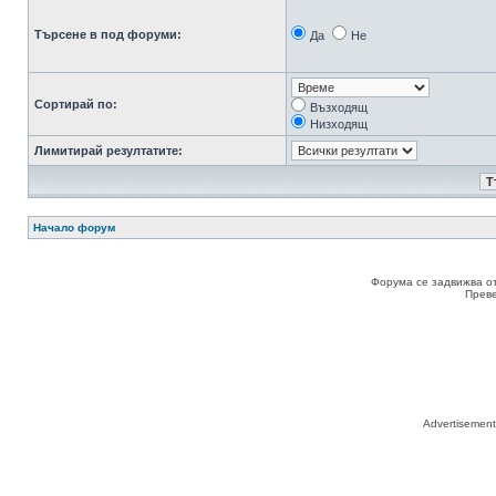
Търсене в под форуми:
Да
Не
Сортирай по:
Възходящ
Низходящ
Лимитирай резултатите:
Начало форум
Форума се задвижва о
Прев
Advertisemen