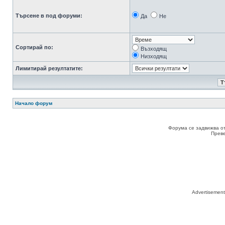
Търсене в под форуми:
Да
Не
Сортирай по:
Възходящ
Низходящ
Лимитирай резултатите:
Начало форум
Форума се задвижва о
Прев
Advertisemen