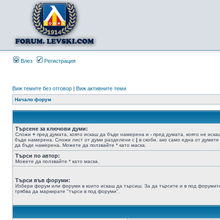
Влез
Регистрация
Виж темите без отговор
|
Виж активните теми
Начало форум
Търсене за ключови думи:
Сложи
+
пред думата, която искаш да бъде намерена и
-
пред думата, която не иска
бъде намерена. Сложи лист от думи разделени с
|
в скоби, ако само една от думите
да бъде намерена. Можете да ползвайте * като маска.
Търси по автор:
Можете да ползвайте * като маска.
Търси във форуми:
Избери форум или форуми в които искаш да търсиш. За да търсите и в под форумит
трябва да маркирате "търси в под форуми".