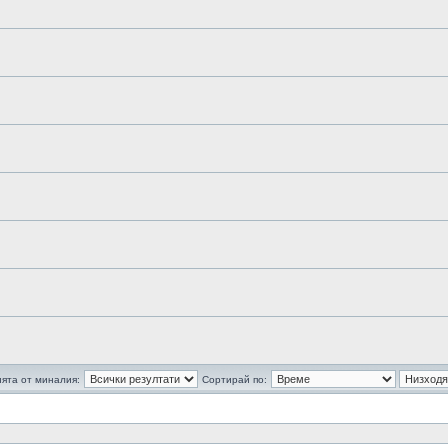
ята от миналия:
Сортирай по: