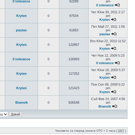
0 tolerance
0
62289
pm
0 tolerance
Чет Юни 30, 2011 2:17
Kryten
0
97634
pm
Kryten
Пет Май 27, 2011 1:56
paulao
0
61863
pm
paulao
Вто Юни 22, 2010 11:52
Kryten
0
122867
am
Kryten
Чет Ное 12, 2009 5:23
0 tolerance
0
126993
pm
0 tolerance
Чет Юни 18, 2009 5:37
Kryten
0
117252
pm
Kryten
Пон Сеп 08, 2008 6:22
Kryten
0
121423
pm
Kryten
Съб Фев 24, 2007 4:56
Brannik
0
926548
am
Brannik
Часовете са според зоната UTC + 2 часа [
DST
]