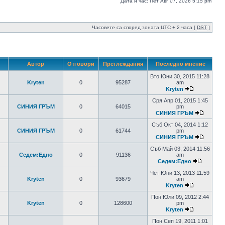
Дата и час: Пет Авг 07, 2026 5:15 pm
Часовете са според зоната UTC + 2 часа [
DST
]
Автор
Отговори
Преглеждания
Последно мнение
Вто Юни 30, 2015 11:28
Kryten
0
95287
am
Kryten
Сря Апр 01, 2015 1:45
СИНИЯ ГРЪМ
0
64015
pm
СИНИЯ ГРЪМ
Съб Окт 04, 2014 1:12
СИНИЯ ГРЪМ
0
61744
pm
СИНИЯ ГРЪМ
Съб Май 03, 2014 11:56
Седем:Едно
0
91136
am
Седем:Едно
Чет Юни 13, 2013 11:59
Kryten
0
93679
am
Kryten
Пон Юли 09, 2012 2:44
Kryten
0
128600
pm
Kryten
Пон Сеп 19, 2011 1:01