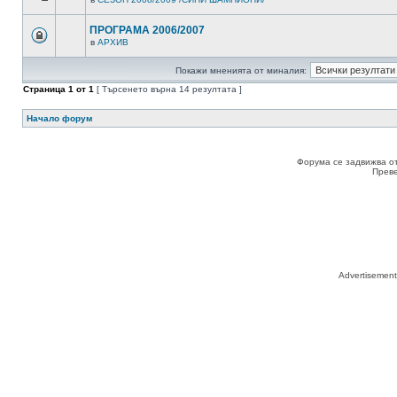
ПРОГРАМА 2006/2007
в
АРХИВ
Покажи мненията от миналия:
Страница
1
от
1
[ Търсенето върна 14 резултата ]
Начало форум
Форума се задвижва о
Прев
Advertisemen