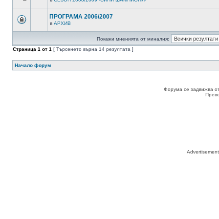
ПРОГРАМА 2006/2007
в
АРХИВ
Покажи мненията от миналия:
Страница
1
от
1
[ Търсенето върна 14 резултата ]
Начало форум
Форума се задвижва о
Прев
Advertisemen