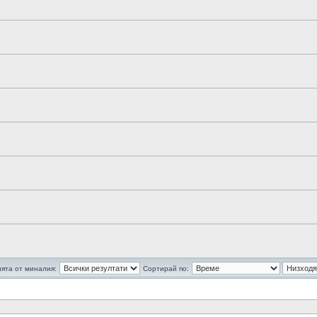
ята от миналия:
Сортирай по: