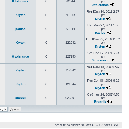
0 tolerance
0
62344
pm
0 tolerance
Чет Юни 30, 2011 2:17
Kryten
0
97673
pm
Kryten
Пет Май 27, 2011 1:56
paulao
0
61914
pm
paulao
Вто Юни 22, 2010 11:52
Kryten
0
122982
am
Kryten
Чет Ное 12, 2009 5:23
0 tolerance
0
127153
pm
0 tolerance
Чет Юни 18, 2009 5:37
Kryten
0
117342
pm
Kryten
Пон Сеп 08, 2008 6:22
Kryten
0
121544
pm
Kryten
Съб Фев 24, 2007 4:56
Brannik
0
926607
am
Brannik
Часовете са според зоната UTC + 2 часа [
DST
]