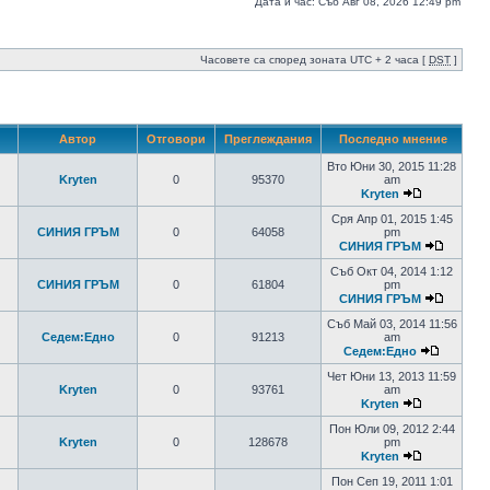
Дата и час: Съб Авг 08, 2026 12:49 pm
Часовете са според зоната UTC + 2 часа [
DST
]
Автор
Отговори
Преглеждания
Последно мнение
Вто Юни 30, 2015 11:28
Kryten
0
95370
am
Kryten
Сря Апр 01, 2015 1:45
СИНИЯ ГРЪМ
0
64058
pm
СИНИЯ ГРЪМ
Съб Окт 04, 2014 1:12
СИНИЯ ГРЪМ
0
61804
pm
СИНИЯ ГРЪМ
Съб Май 03, 2014 11:56
Седем:Едно
0
91213
am
Седем:Едно
Чет Юни 13, 2013 11:59
Kryten
0
93761
am
Kryten
Пон Юли 09, 2012 2:44
Kryten
0
128678
pm
Kryten
Пон Сеп 19, 2011 1:01