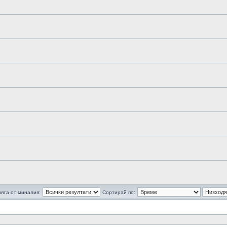
ята от миналия:
Сортирай по: