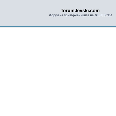
forum.levski.com
Форум на привържениците на ФК ЛЕВСКИ