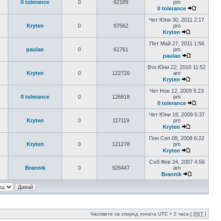
0 tolerance
0
62189
pm
0 tolerance
Чет Юни 30, 2011 2:17
Kryten
0
97562
pm
Kryten
Пет Май 27, 2011 1:56
paulao
0
61761
pm
paulao
Вто Юни 22, 2010 11:52
Kryten
0
122720
am
Kryten
Чет Ное 12, 2009 5:23
0 tolerance
0
126818
pm
0 tolerance
Чет Юни 18, 2009 5:37
Kryten
0
117119
pm
Kryten
Пон Сеп 08, 2008 6:22
Kryten
0
121278
pm
Kryten
Съб Фев 24, 2007 4:56
Brannik
0
926447
am
Brannik
Часовете са според зоната UTC + 2 часа [
DST
]