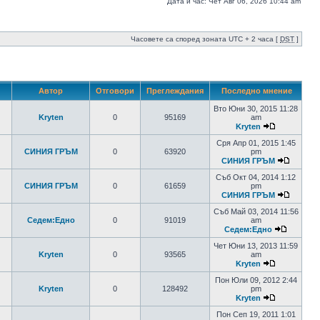
Дата и час: Чет Авг 06, 2026 10:44 am
Часовете са според зоната UTC + 2 часа [
DST
]
Автор
Отговори
Преглеждания
Последно мнение
Вто Юни 30, 2015 11:28
Kryten
0
95169
am
Kryten
Сря Апр 01, 2015 1:45
СИНИЯ ГРЪМ
0
63920
pm
СИНИЯ ГРЪМ
Съб Окт 04, 2014 1:12
СИНИЯ ГРЪМ
0
61659
pm
СИНИЯ ГРЪМ
Съб Май 03, 2014 11:56
Седем:Едно
0
91019
am
Седем:Едно
Чет Юни 13, 2013 11:59
Kryten
0
93565
am
Kryten
Пон Юли 09, 2012 2:44
Kryten
0
128492
pm
Kryten
Пон Сеп 19, 2011 1:01