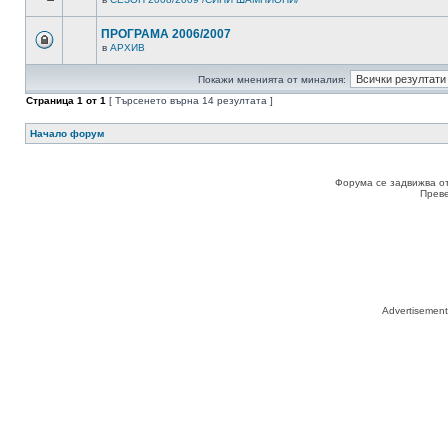
ПРОГРАМА 2006/2007
в
АРХИВ
Покажи мненията от миналия:
Страница
1
от
1
[ Търсенето върна 14 резултата ]
Начало форум
Форума се задвижва о
Прев
Advertisemen