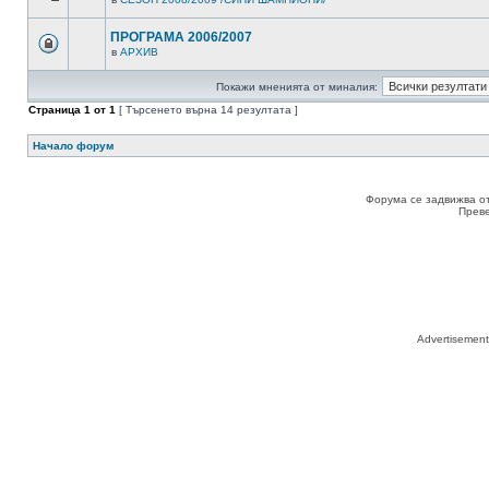
ПРОГРАМА 2006/2007
в
АРХИВ
Покажи мненията от миналия:
Страница
1
от
1
[ Търсенето върна 14 резултата ]
Начало форум
Форума се задвижва о
Прев
Advertisemen