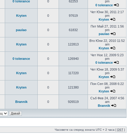
0 tolerance
0
62253
pm
0 tolerance
Чет Юни 30, 2011 2:17
Kryten
0
97619
pm
Kryten
Пет Май 27, 2011 1:56
paulao
0
61832
pm
paulao
Вто Юни 22, 2010 11:52
Kryten
0
122813
am
Kryten
Чет Ное 12, 2009 5:23
0 tolerance
0
126940
pm
0 tolerance
Чет Юни 18, 2009 5:37
Kryten
0
117220
pm
Kryten
Пон Сеп 08, 2008 6:22
Kryten
0
121380
pm
Kryten
Съб Фев 24, 2007 4:56
Brannik
0
926519
am
Brannik
Часовете са според зоната UTC + 2 часа [
DST
]