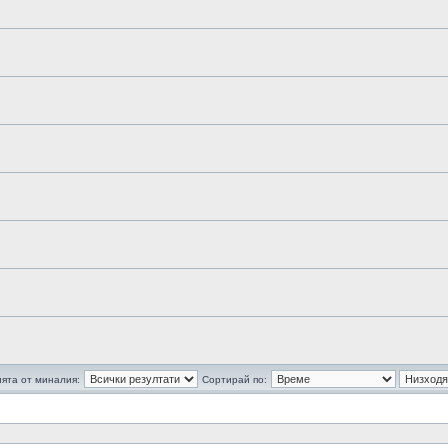
ята от миналия:
Сортирай по: