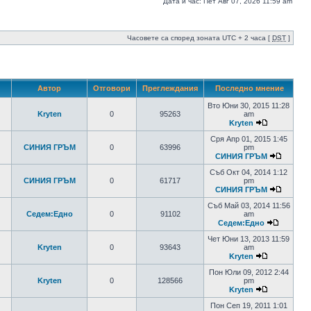
Дата и час: Пет Авг 07, 2026 11:59 am
Часовете са според зоната UTC + 2 часа [
DST
]
Автор
Отговори
Преглеждания
Последно мнение
Вто Юни 30, 2015 11:28
Kryten
0
95263
am
Kryten
Сря Апр 01, 2015 1:45
СИНИЯ ГРЪМ
0
63996
pm
СИНИЯ ГРЪМ
Съб Окт 04, 2014 1:12
СИНИЯ ГРЪМ
0
61717
pm
СИНИЯ ГРЪМ
Съб Май 03, 2014 11:56
Седем:Едно
0
91102
am
Седем:Едно
Чет Юни 13, 2013 11:59
Kryten
0
93643
am
Kryten
Пон Юли 09, 2012 2:44
Kryten
0
128566
pm
Kryten
Пон Сеп 19, 2011 1:01