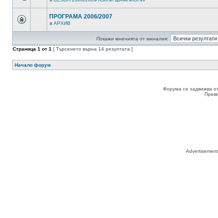
ПРОГРАМА 2006/2007
в
АРХИВ
Покажи мненията от миналия:
Страница
1
от
1
[ Търсенето върна 14 резултата ]
Начало форум
Форума се задвижва о
Прев
Advertisemen