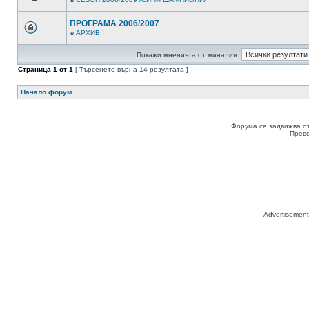
ПРОГРАМА 2006/2007
в
АРХИВ
Покажи мненията от миналия:
Страница
1
от
1
[ Търсенето върна 14 резултата ]
Начало форум
Форума се задвижва о
Прев
Advertisemen