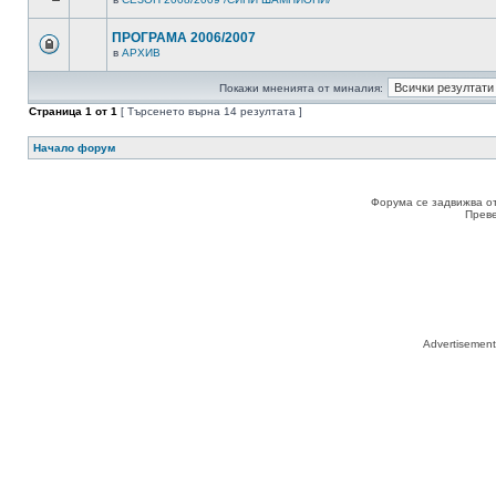
ПРОГРАМА 2006/2007
в
АРХИВ
Покажи мненията от миналия:
Страница
1
от
1
[ Търсенето върна 14 резултата ]
Начало форум
Форума се задвижва о
Прев
Advertisemen