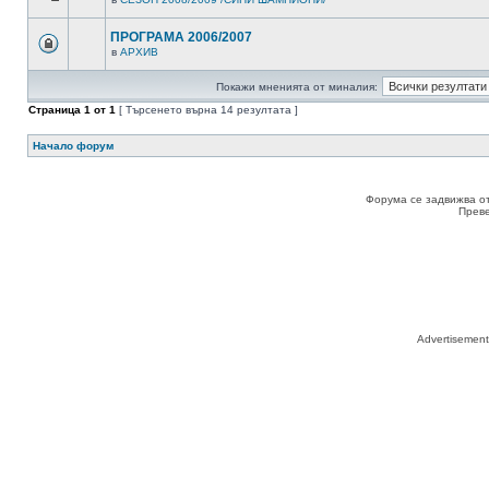
ПРОГРАМА 2006/2007
в
АРХИВ
Покажи мненията от миналия:
Страница
1
от
1
[ Търсенето върна 14 резултата ]
Начало форум
Форума се задвижва о
Прев
Advertisemen