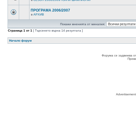
ПРОГРАМА 2006/2007
в
АРХИВ
Покажи мненията от миналия:
Страница
1
от
1
[ Търсенето върна 14 резултата ]
Начало форум
Форума се задвижва о
Прев
Advertisemen