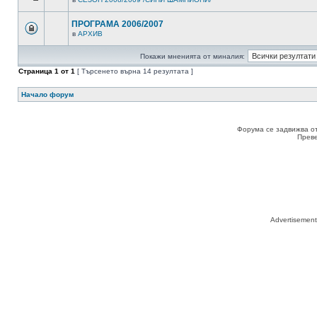
ПРОГРАМА 2006/2007
в
АРХИВ
Покажи мненията от миналия:
Страница
1
от
1
[ Търсенето върна 14 резултата ]
Начало форум
Форума се задвижва о
Прев
Advertisemen