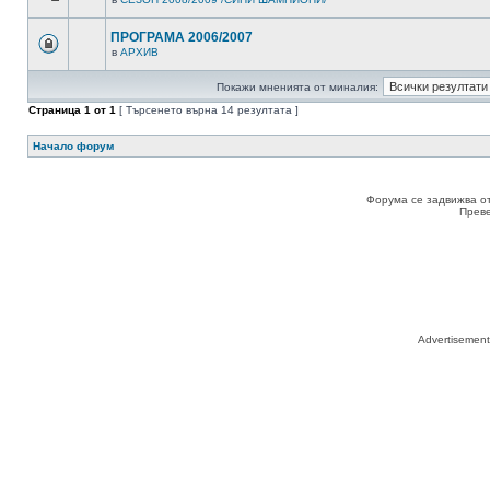
ПРОГРАМА 2006/2007
в
АРХИВ
Покажи мненията от миналия:
Страница
1
от
1
[ Търсенето върна 14 резултата ]
Начало форум
Форума се задвижва о
Прев
Advertisemen