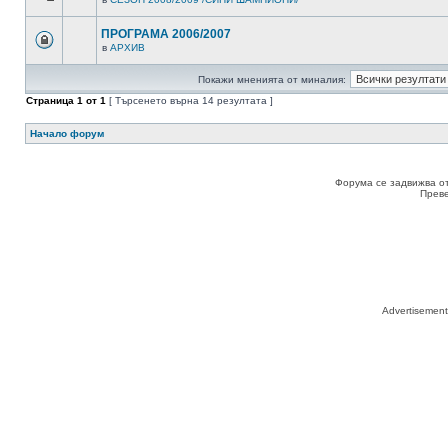
ПРОГРАМА 2006/2007
в
АРХИВ
Покажи мненията от миналия:
Страница
1
от
1
[ Търсенето върна 14 резултата ]
Начало форум
Форума се задвижва о
Прев
Advertisemen