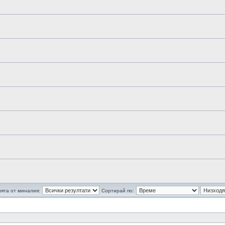
ята от миналия:
Сортирай по: