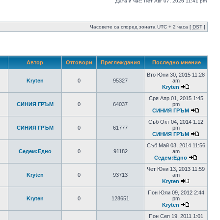
Дата и час: Пет Авг 07, 2026 11:41 pm
Часовете са според зоната UTC + 2 часа [
DST
]
Автор
Отговори
Преглеждания
Последно мнение
Вто Юни 30, 2015 11:28
Kryten
0
95327
am
Kryten
Сря Апр 01, 2015 1:45
СИНИЯ ГРЪМ
0
64037
pm
СИНИЯ ГРЪМ
Съб Окт 04, 2014 1:12
СИНИЯ ГРЪМ
0
61777
pm
СИНИЯ ГРЪМ
Съб Май 03, 2014 11:56
Седем:Едно
0
91182
am
Седем:Едно
Чет Юни 13, 2013 11:59
Kryten
0
93713
am
Kryten
Пон Юли 09, 2012 2:44
Kryten
0
128651
pm
Kryten
Пон Сеп 19, 2011 1:01