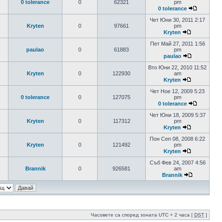
0 tolerance
0
62321
pm
0 tolerance
Чет Юни 30, 2011 2:17
Kryten
0
97661
pm
Kryten
Пет Май 27, 2011 1:56
paulao
0
61883
pm
paulao
Вто Юни 22, 2010 11:52
Kryten
0
122930
am
Kryten
Чет Ное 12, 2009 5:23
0 tolerance
0
127075
pm
0 tolerance
Чет Юни 18, 2009 5:37
Kryten
0
117312
pm
Kryten
Пон Сеп 08, 2008 6:22
Kryten
0
121492
pm
Kryten
Съб Фев 24, 2007 4:56
Brannik
0
926581
am
Brannik
Часовете са според зоната UTC + 2 часа [
DST
]