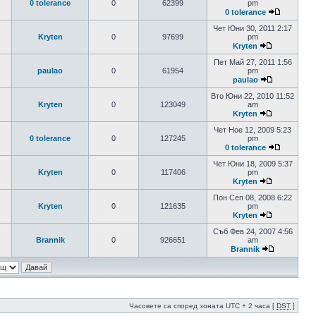
0 tolerance
0
62399
pm
0 tolerance
Чет Юни 30, 2011 2:17
Kryten
0
97699
pm
Kryten
Пет Май 27, 2011 1:56
paulao
0
61954
pm
paulao
Вто Юни 22, 2010 11:52
Kryten
0
123049
am
Kryten
Чет Ное 12, 2009 5:23
0 tolerance
0
127245
pm
0 tolerance
Чет Юни 18, 2009 5:37
Kryten
0
117406
pm
Kryten
Пон Сеп 08, 2008 6:22
Kryten
0
121635
pm
Kryten
Съб Фев 24, 2007 4:56
Brannik
0
926651
am
Brannik
Часовете са според зоната UTC + 2 часа [
DST
]