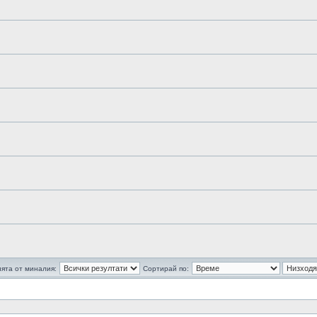
ята от миналия:
Сортирай по: