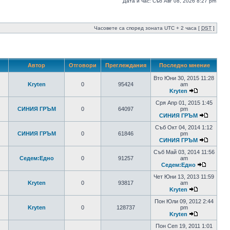
Дата и час: Съб Авг 08, 2026 8:27 pm
Часовете са според зоната UTC + 2 часа [
DST
]
Автор
Отговори
Преглеждания
Последно мнение
Вто Юни 30, 2015 11:28
Kryten
0
95424
am
Kryten
Сря Апр 01, 2015 1:45
СИНИЯ ГРЪМ
0
64097
pm
СИНИЯ ГРЪМ
Съб Окт 04, 2014 1:12
СИНИЯ ГРЪМ
0
61846
pm
СИНИЯ ГРЪМ
Съб Май 03, 2014 11:56
Седем:Едно
0
91257
am
Седем:Едно
Чет Юни 13, 2013 11:59
Kryten
0
93817
am
Kryten
Пон Юли 09, 2012 2:44
Kryten
0
128737
pm
Kryten
Пон Сеп 19, 2011 1:01