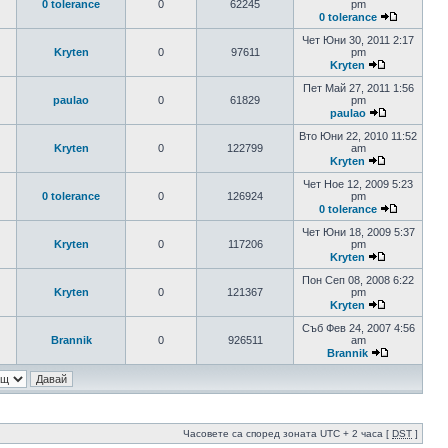
0 tolerance
0
62245
pm
0 tolerance
Чет Юни 30, 2011 2:17
Kryten
0
97611
pm
Kryten
Пет Май 27, 2011 1:56
paulao
0
61829
pm
paulao
Вто Юни 22, 2010 11:52
Kryten
0
122799
am
Kryten
Чет Ное 12, 2009 5:23
0 tolerance
0
126924
pm
0 tolerance
Чет Юни 18, 2009 5:37
Kryten
0
117206
pm
Kryten
Пон Сеп 08, 2008 6:22
Kryten
0
121367
pm
Kryten
Съб Фев 24, 2007 4:56
Brannik
0
926511
am
Brannik
Часовете са според зоната UTC + 2 часа [
DST
]