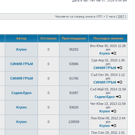
Дата и час: Пет Авг 07, 2026 6:56 am
Часовете са според зоната UTC + 2 часа [
DST
]
Автор
Отговори
Преглеждания
Последно мнение
Вто Юни 30, 2015 11:28
Kryten
0
95253
am
Kryten
Сря Апр 01, 2015 1:45
СИНИЯ ГРЪМ
0
63986
pm
СИНИЯ ГРЪМ
Съб Окт 04, 2014 1:12
СИНИЯ ГРЪМ
0
61706
pm
СИНИЯ ГРЪМ
Съб Май 03, 2014 11:56
Седем:Едно
0
91087
am
Седем:Едно
Чет Юни 13, 2013 11:59
Kryten
0
93626
am
Kryten
Пон Юли 09, 2012 2:44
Kryten
0
128558
pm
Kryten
Пон Сеп 19, 2011 1:01