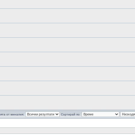
ята от миналия:
Сортирай по: