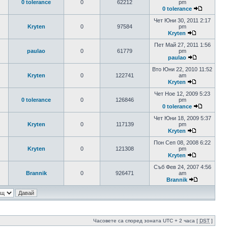
0 tolerance
0
62212
pm
0 tolerance
Чет Юни 30, 2011 2:17
Kryten
0
97584
pm
Kryten
Пет Май 27, 2011 1:56
paulao
0
61779
pm
paulao
Вто Юни 22, 2010 11:52
Kryten
0
122741
am
Kryten
Чет Ное 12, 2009 5:23
0 tolerance
0
126846
pm
0 tolerance
Чет Юни 18, 2009 5:37
Kryten
0
117139
pm
Kryten
Пон Сеп 08, 2008 6:22
Kryten
0
121308
pm
Kryten
Съб Фев 24, 2007 4:56
Brannik
0
926471
am
Brannik
Часовете са според зоната UTC + 2 часа [
DST
]