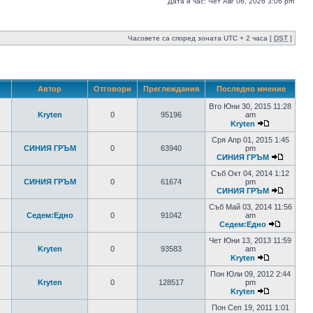
Дата и час: Чет Авг 06, 2026 3:06 pm
Часовете са според зоната UTC + 2 часа [
DST
]
Автор
Отговори
Преглеждания
Последно мнение
Вто Юни 30, 2015 11:28
Kryten
0
95196
am
Kryten
Сря Апр 01, 2015 1:45
СИНИЯ ГРЪМ
0
63940
pm
СИНИЯ ГРЪМ
Съб Окт 04, 2014 1:12
СИНИЯ ГРЪМ
0
61674
pm
СИНИЯ ГРЪМ
Съб Май 03, 2014 11:56
Седем:Едно
0
91042
am
Седем:Едно
Чет Юни 13, 2013 11:59
Kryten
0
93583
am
Kryten
Пон Юли 09, 2012 2:44
Kryten
0
128517
pm
Kryten
Пон Сеп 19, 2011 1:01