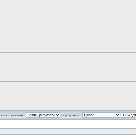
ята от миналия:
Сортирай по: