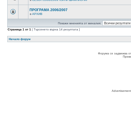
ПРОГРАМА 2006/2007
в
АРХИВ
Покажи мненията от миналия:
Страница
1
от
1
[ Търсенето върна 14 резултата ]
Начало форум
Форума се задвижва о
Прев
Advertisemen