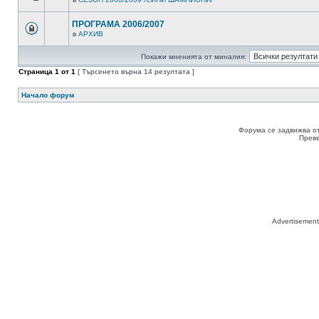
ПРОГРАМА 2006/2007
в
АРХИВ
Покажи мненията от миналия:
Страница
1
от
1
[ Търсенето върна 14 резултата ]
Начало форум
Форума се задвижва о
Прев
Advertisemen